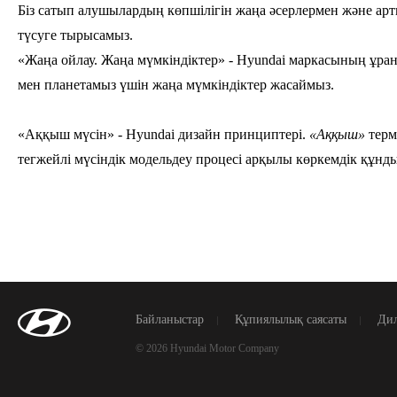
Біз сатып алушылардың көпшілігін жаңа әсерлермен және ар
түсуге тырысамыз.
«Жаңа ойлау. Жаңа мүмкіндіктер»
- Hyundai маркасының ұраны
мен планетамыз үшін жаңа мүмкіндіктер жасаймыз.
«Аққыш мүсін»
- Hyundai дизайн принциптері.
«Аққыш»
терм
тегжейлі мүсіндік модельдеу процесі арқылы көркемдік құнды
Байланыстар
Құпиялылық саясаты
Дил
© 2026 Hyundai Motor Company