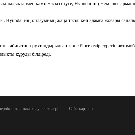
тықшылықтармен қамтамасыз етуге, Hyundai-нің жеке шығармашы
. Hyundai-нің ойлауының жаңа тәсілі көп адамға жоғары сапалы ө
ині табиғатпен рухтандырылған және бірге өмір сүретін автомо
лықты құруды білдіреді.
ерлік орталыққа келу ережелері
Сайт картасы