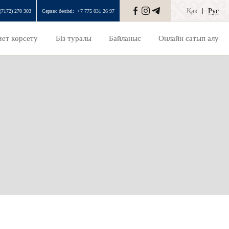
Қаз
Рус
(7172) 270 303
Сервис бөлімі:
+7 775 031 26 97
ет көрсету
Біз туралы
Байланыс
Онлайн сатып алу