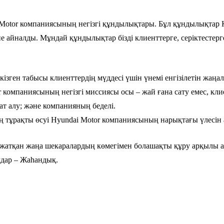
Motor компаниясының негізгі құндылықтары. Бұл құндылықтар Қ
е айналды. Мұндай құндылықтар бізді клиенттерге, серіктестер
зген табысы клиенттердің мүддесі үшін үнемі енгізілетін жаңалы
r компаниясының негізгі миссиясы осы – жай ғана сату емес, кли
ат алу; және компанияның беделі.
 тұрақты өсуі Hyundai Motor компаниясының нарықтағы үлесін ар
 жатқан жаңа шекаралардың көмегімен болашақты құру арқылы а
дар – Жаһандық.