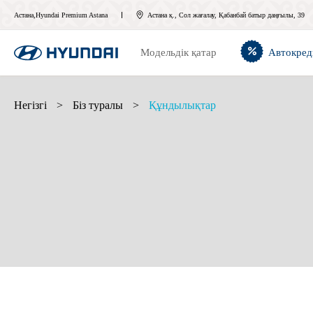
Астана,Hyundai Premium Astana
Астана қ., Сол жағалау, Қабанбай батыр даңғылы, 39
Модельдік қатар
Автокред
Негізгі
>
Біз туралы
>
Құндылықтар