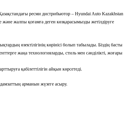
азақстандағы ресми дистрибьютор – Hyundai Auto Kazakhstan
ге және жалпы қоғамға деген көзқарасымызды жетілдіруге
қтардың өзектілігінің көрінісі болып табылады. Біздің басты
енттерге жаңа технологияларды, стиль мен сәнділікті, жоғары
ттыруға қабілеттілігін айқын көрсетеді.
дамзаттың арманын жүзеге асыру.