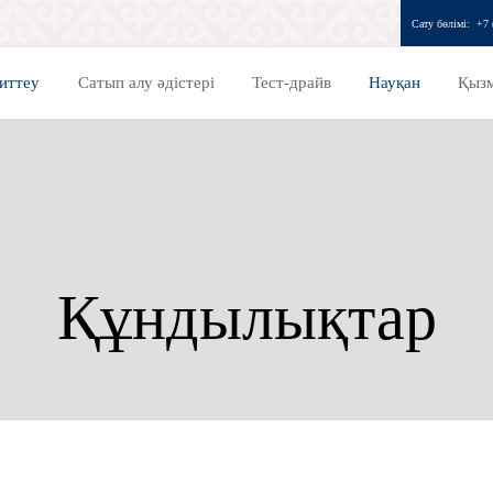
Сату бөлімі:
+7 
иттеу
Сатып алу әдістері
Тест-драйв
Науқан
Қызм
Құндылықтар