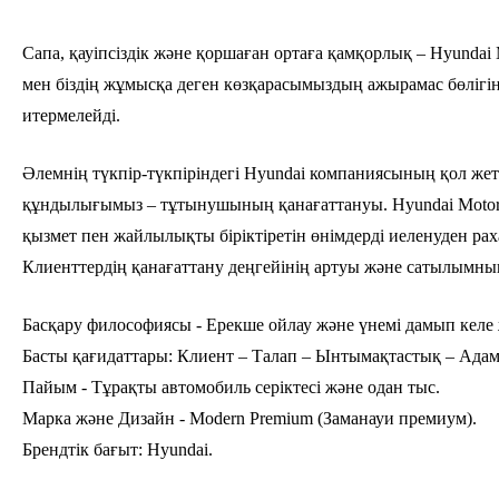
Сапа, қауіпсіздік және қоршаған ортаға қамқорлық
– Hyundai 
мен біздің жұмысқа деген көзқарасымыздың ажырамас бөлігін
итермелейді.
Әлемнің түкпір-түкпіріндегі Hyundai компаниясының қол жеткі
құндылығымыз –
тұтынушының қанағаттануы
. Hyundai Moto
қызмет пен жайлылықты біріктіретін өнімдерді иеленуден рах
Клиенттердің қанағаттану деңгейінің артуы және сатылымның
Басқару философиясы
- Ерекше ойлау және үнемі дамып келе
Басты қағидаттары:
Клиент – Талап – Ынтымақтастық – Адам
Пайым
- Тұрақты автомобиль серіктесі және одан тыс.
Марка және Дизайн
- Modern Premium (Заманауи премиум).
Брендтік бағыт:
Hyundai.