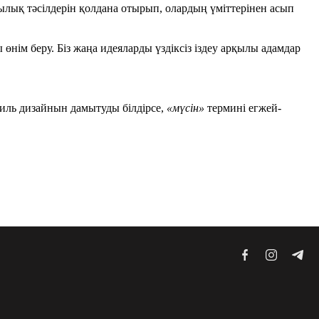
лық тәсілдерін қолдана отырып, олардың үміттерінен асып
нім беру. Біз жаңа идеяларды үздіксіз іздеу арқылы адамдар
биль дизайнын дамытуды білдірсе,
«мүсін»
термині егжей-