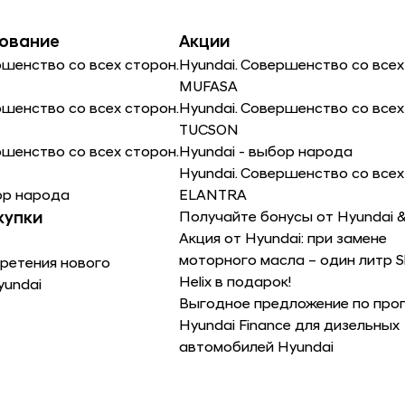
ование
Акции
ршенство со всех сторон.
Hyundai. Совершенство со всех
MUFASA
ршенство со всех сторон.
Hyundai. Совершенство со всех
TUCSON
ршенство со всех сторон.
Hyundai - выбор народа
Hyundai. Совершенство со всех
ор народа
ELANTRA
купки
Получайте бонусы от Hyundai 
Акция от Hyundai: при замене
моторного масла – один литр Sh
ретения нового
Helix в подарок!
yundai
Выгодное предложение по про
Hyundai Finance для дизельных
автомобилей Hyundai