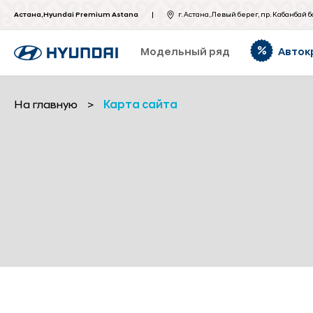
Астана,Hyundai Premium Astana
г. Астана, Левый берег, пр. Кабанбай б
Модельный ряд
Авток
На главную
>
Карта сайта