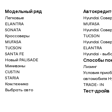
Модельный ряд
Автокредит
Легковые
Hyundai. Сове
ELANTRA
MUFASA
SONATA
Hyundai. Сове
Кроссоверы
TUCSON
MUFASA
Hyundai. Сове
TUCSON
ELANTRA
SANTA FE
Hyundai - выб
Новый PALISADE
Способы по
Минивэны
Лизинг
CUSTIN
Условия приоб
STARIA
автомобиля H
Ком.техника
TRADE- IN
Выбрать авто
Тест-драйв