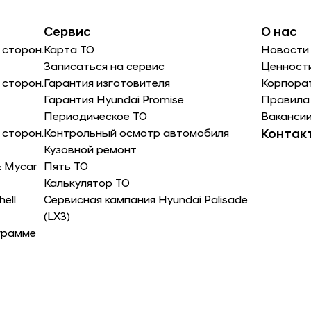
Сервис
О нас
 сторон.
Карта ТО
Новости
Записаться на сервис
Ценност
 сторон.
Гарантия изготовителя
Корпора
Гарантия Hyundai Promise
Правила
Периодическое ТО
Ваканси
 сторон.
Контрольный осмотр автомобиля
Контак
Кузовной ремонт
& Mycar
Пять ТО
Калькулятор ТО
ell
Сервисная кампания Hyundai Palisade
(LX3)
грамме