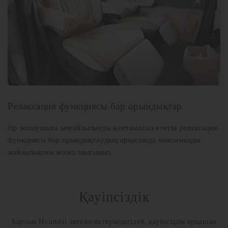
Релаксация функциясы бар орындықтар
Әр жолаушыға ыңғайлылықты қамтамасыз ететін релаксация
функциясы бар орындықтардың арқасында максималды
жайлылықпен жолға шығыңыз.
Қауіпсіздік
Барлық Hyundai автокөліктеріндегідей, қауіпсіздік әрқашан