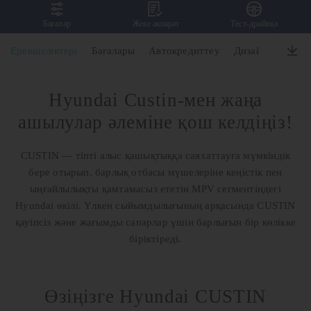
Бағалар
Жеке ақпарат
Тест-драйвқа
CUSTIN
Ерекшеліктері
Бағалары
Автокредиттеу
Дизайн
Өнімді
Hyundai Custin-мен жаңа
ашылулар әлеміне қош келдіңіз!
CUSTIN — тіпті алыс қашықтыққа саяхаттауға мүмкіндік
бере отырып, барлық отбасы мүшелеріне кеңістік пен
ыңғайлылықты қамтамасыз ететін MPV сегментіндегі
Hyundai өкілі. Үлкен сыйымдылығының арқасында CUSTIN
қауіпсіз және жағымды сапарлар үшін барлығын бір көлікке
біріктіреді.
Өзіңізге Hyundai CUSTIN