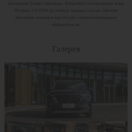
басымдық болып табылады. Күнделікті сапарыңызда жаңа
Hyundai CUSTIN-ді сенімді басқара аласыз, өйткені
автокөлік заманауи қауіпсіздік технологияларымен
жабдықталған.
Галерея
1
/
5