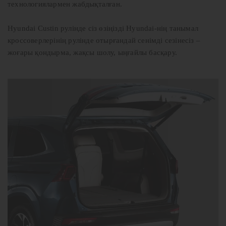
технологиялармен жабдықталған.
Hyundai Custin рулінде сіз өзіңізді Hyundai-нің танымал
кроссоверлерінің рулінде отырғандай сенімді сезінесіз –
жоғары қондырма, жақсы шолу, ыңғайлы басқару.