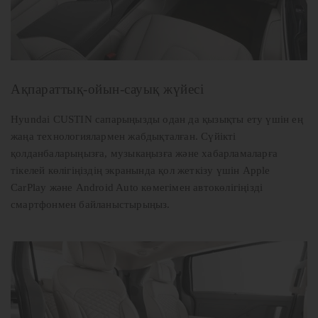
Ақпараттық-ойын-сауық жүйесі
Hyundai CUSTIN сапарыңызды одан да қызықты ету үшін ең
жаңа технологиялармен жабдықталған. Сүйікті
қолданбаларыңызға, музыкаңызға және хабарламаларға
тікелей көлігіңіздің экранында қол жеткізу үшін Apple
CarPlay және Android Auto көмегімен автокөлігіңізді
смартфонмен байланыстырыңыз.