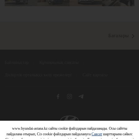
Бағалары
Байланыстар
Құпиялылық саясаты
Дилерлік орталыққа келу ережелері
Сайт картасы
www.hyundai-astana.kz сайты cookie файлдарын пайдаланады. Осы сайтты
© 2026 Hyundai Motor Company
пайдалана отырып, Сіз cookie файлдарын пайдалануға
Саясат
шарттарына сәйкес