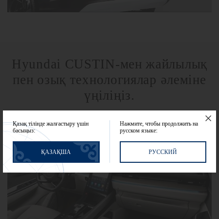
Hyundai CUSTIN-мен жайлылық
пен озық технологиялар әлеміне
үңіліңіз.
Қазақ тілінде жалғастыру үшін
Нажмите, чтобы продолжить на
басыңыз:
русском языке:
ҚАЗАҚША
РУССКИЙ