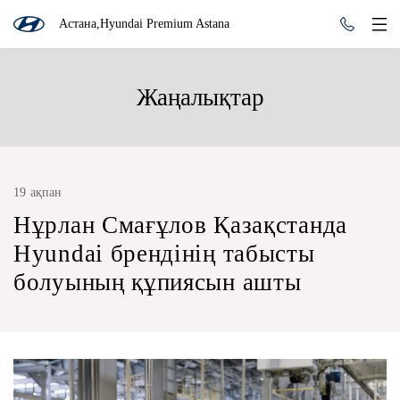
Астана,Hyundai Premium Astana
Жаңалықтар
19 ақпан
Нұрлан Смағұлов Қазақстанда
Hyundai брендінің табысты
болуының құпиясын ашты