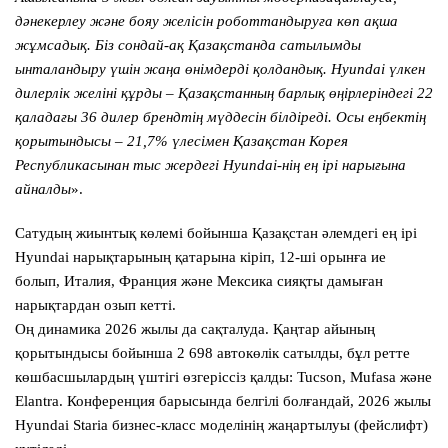
дәнекерлеу және бояу желісін роботтандыруға көп ақша
жұмсадық. Біз сондай-ақ Қазақстанда сатылымды
ынталандыру үшін жаңа өнімдерді қолдандық. Hyundai үлкен
дилерлік желіні құрды – Қазақстанның барлық өңірлеріндегі 22
қаладағы 36 дилер брендтің мүддесін білдіреді. Осы еңбектің
қорытындысы – 21,7% үлесімен Қазақстан Корея
Республикасынан тыс жердегі Hyundai-нің ең ірі нарығына
айналды
».
Сатудың жиынтық көлемі бойынша Қазақстан әлемдегі ең ірі
Hyundai нарықтарының қатарына кіріп, 12-ші орынға ие
болып, Италия, Франция және Мексика сияқты дамыған
нарықтардан озып кетті.
Оң динамика 2026 жылы да сақталуда. Қаңтар айының
қорытындысы бойынша 2 698 автокөлік сатылды, бұл ретте
көшбасшылардың үштігі өзгеріссіз қалды:
Tucson, Mufasa және
Elantra
. Конференция барысында белгілі болғандай, 2026 жылы
Hyundai Staria бизнес-класс моделінің жаңартылуы (фейслифт)