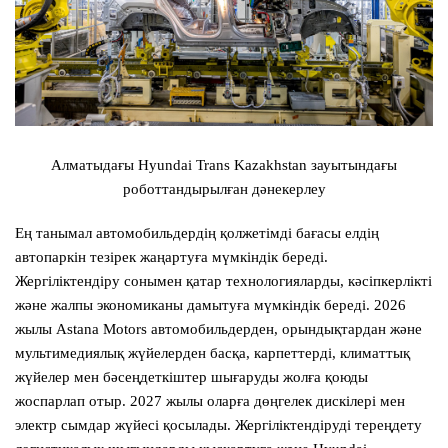
Алматыдағы Hyundai Trans Kazakhstan зауытындағы
роботтандырылған дәнекерлеу
Ең танымал автомобильдердің қолжетімді бағасы елдің
автопаркін тезірек жаңартуға мүмкіндік береді.
Жергіліктендіру сонымен қатар технологияларды, кәсіпкерлікті
және жалпы экономиканы дамытуға мүмкіндік береді. 2026
жылы Astana Motors автомобильдерден, орындықтардан және
мультимедиялық жүйелерден басқа, карпеттерді, климаттық
жүйелер мен бәсеңдеткіштер шығаруды жолға қоюды
жоспарлап отыр. 2027 жылы оларға дөңгелек дискілері мен
электр сымдар жүйесі қосылады. Жергіліктендіруді тереңдету