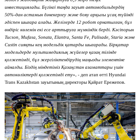
инвестициялады. Бүгінгі таңда зауыт автомобильдердің
50%-дан астамын дәнекерлеу және бояу арқылы ұсақ түйінді
әдіспен шығара алады. Желілерде 12 робот орнатылған, бұл
өндіріс көлемін екі есе арттыруға мүмкіндік берді. Кәсіпорын
Tucson, Mufasa, Sonata, Elantra, Santa Fe, Palisade, Staria және
Custin сияқты кең модельдік қатарды шығарады. Бірқатар
модельдерде мультимедиялық жүйелер қазақ тілінде
қолжетімді, бұл жергіліктендірудің маңызды элементіне
айналды. Біздің міндетіміз Қазақстан азаматтары үшін
автокөліктерді қолжетімді ету
», - деп атап өтті Hyundai
Trans Kazakhstan зауытының директоры Қайрат Ережепов.