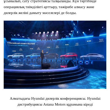
ұсынылып, сату стратегиясы талқыланды. Күн тәртібінде
операциялық тиімділікті арттыру, тәжірибе алмасу және
дилерлік желіні дамыту мәселелері де болды.
Алматыдағы Hyundai дилерлік конференциясы. Hyundai
дистрибуциясы Astana Motors құрамына кіреді