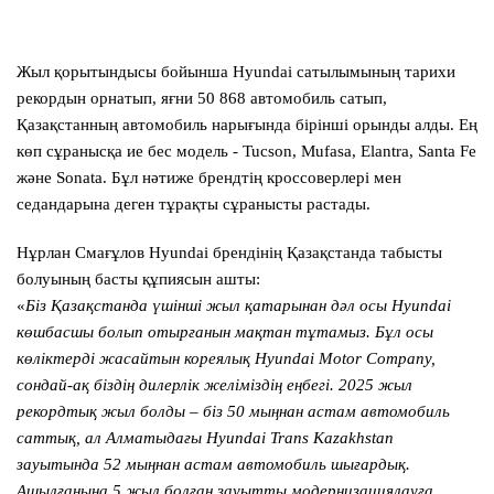
Жыл қорытындысы бойынша Hyundai сатылымының тарихи
рекордын орнатып, яғни 50 868 автомобиль сатып,
Қазақстанның автомобиль нарығында бірінші орынды алды. Ең
көп сұранысқа ие бес модель - Tucson, Mufasa, Elantra, Santa Fe
және Sonata. Бұл нәтиже брендтің кроссоверлері мен
седандарына деген тұрақты сұранысты растады.
Нұрлан Смағұлов Hyundai брендінің Қазақстанда табысты
болуының басты құпиясын ашты:
«
Біз Қазақстанда үшінші жыл қатарынан дәл осы Hyundai
көшбасшы болып отырғанын мақтан тұтамыз. Бұл осы
көліктерді жасайтын кореялық Hyundai Motor Company,
сондай-ақ біздің дилерлік желіміздің еңбегі. 2025 жыл
рекордтық жыл болды – біз 50 мыңнан астам автомобиль
саттық, ал Алматыдағы Hyundai Trans Kazakhstan
зауытында 52 мыңнан астам автомобиль шығардық.
Ашылғанына 5 жыл болған зауытты модернизациялауға,