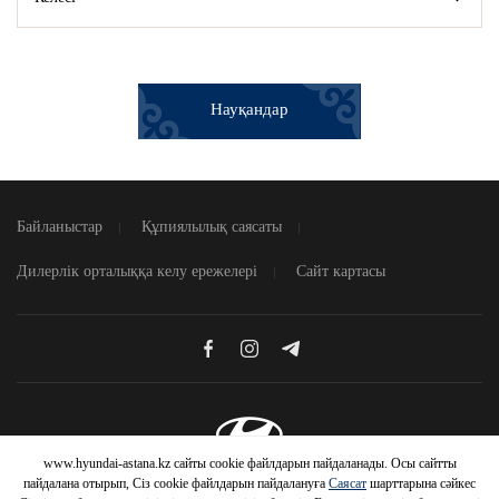
Науқандар
Байланыстар
Құпиялылық саясаты
Дилерлік орталыққа келу ережелері
Сайт картасы
www.hyundai-astana.kz сайты cookie файлдарын пайдаланады. Осы сайтты
© 2026 Hyundai Motor Company
пайдалана отырып, Сіз cookie файлдарын пайдалануға
Саясат
шарттарына сәйкес