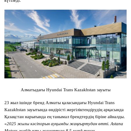
күтіледі.
Алматыдағы Hyundai Trans Kazakhstan зауыты
23 жыл ішінде бренд Алматы қаласындағы Hyundai Trans
Kazakhstan зауытында өндірісті жергіліктендірудің арқасында
Қазақстан нарығында ең танымал брендтердің біріне айналды.
«
2025 жылы кәсіпорын ауқымды жаңғыртудан өтті. Astana
Motors жабдықты жаңартуға 8,5 млрд теңге