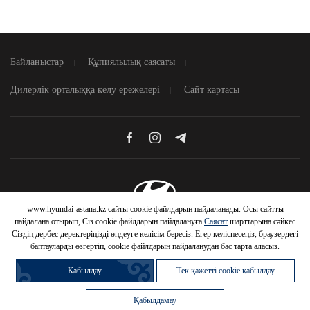
Байланыстар
Құпиялылық саясаты
Дилерлік орталыққа келу ережелері
Сайт картасы
www.hyundai-astana.kz сайты cookie файлдарын пайдаланады. Осы сайтты
© 2026 Hyundai Motor Company
пайдалана отырып, Сіз cookie файлдарын пайдалануға
Саясат
шарттарына сәйкес
Сіздің дербес деректеріңізді өңдеуге келісім бересіз. Егер келіспесеңіз, браузердегі
баптауларды өзгертіп, cookie файлдарын пайдаланудан бас тарта аласыз.
Қабылдау
Тек қажетті cookie қабылдау
Қабылдамау