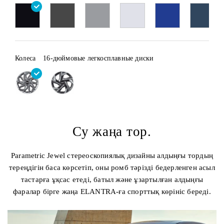
Колеса
16-дюймовые легкосплавные диски
Су жаңа тор.
Parametric Jewel стереоскопиялық дизайны алдыңғы тордың
тереңдігін баса көрсетіп, оны ромб тәрізді бедерленген асыл
тастарға ұқсас етеді, батыл және ұзартылған алдыңғы
фаралар бірге жаңа ELANTRA-ға спорттық көрініс береді.