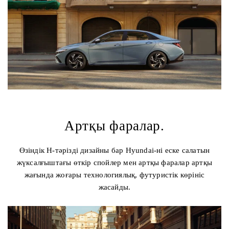
Артқы фаралар.
Өзіндік H-тәрізді дизайны бар Hyundai-ні еске салатын
жүксалғыштағы өткір спойлер мен артқы фаралар артқы
жағында жоғары технологиялық, футуристік көрініс
жасайды.