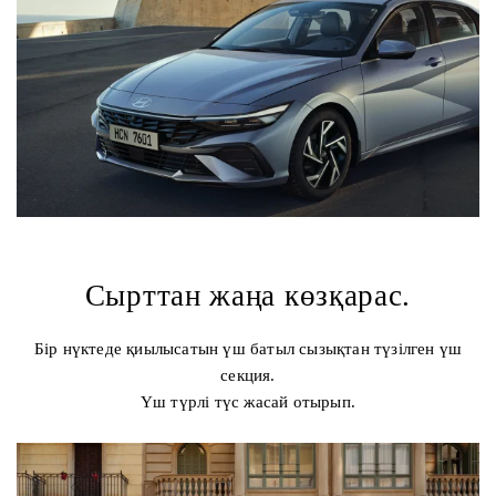
Сырттан жаңа көзқарас.
Бір нүктеде қиылысатын үш батыл сызықтан түзілген үш
секция.
Үш түрлі түс жасай отырып.