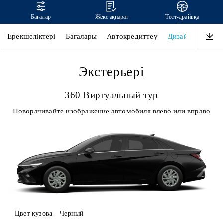
Бағалар
Жеке ақпарат
Тест-драйвқа
ELANTRA
Ерекшеліктері
Бағалары
Автокредиттеу
Дизайны
Өнім
Экстерьері
360 Виртуальный тур
Поворачивайте изображение автомобиля влево или вправо
Цвет кузова
Черный