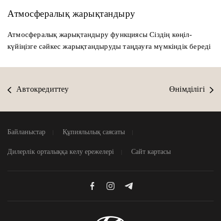
Атмосфералық жарықтандыру
Атмосфералық жарықтандыру функциясы Сіздің көңіл-
күйіңізге сәйкес жарықтандыруды таңдауға мүмкіндік береді
Автокредиттеу
Өнімділігі
Байланыстар
Құпиялылық саясаты
Дилерлік орталыққа келу ережелері
Сайт картасы