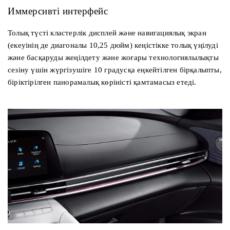
Иммерсивті интерфейс
Толық түсті кластерлік дисплей және навигациялық экран
(екеуінің де диагоналы 10,25 дюйм) кеңістікке толық үңілуді
және басқаруды жеңілдету және жоғары технологиялылықты
сезіну үшін жүргізушіге 10 градусқа еңкейтілген бірқалыпты,
біріктірілген панорамалық көріністі қамтамасыз етеді.