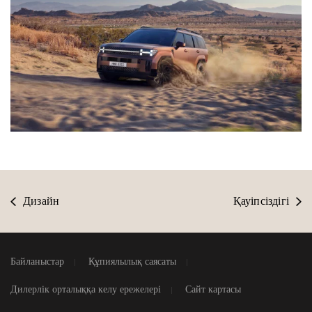
Дизайн
Қауіпсіздігі
Байланыстар
Құпиялылық саясаты
Дилерлік орталыққа келу ережелері
Сайт картасы