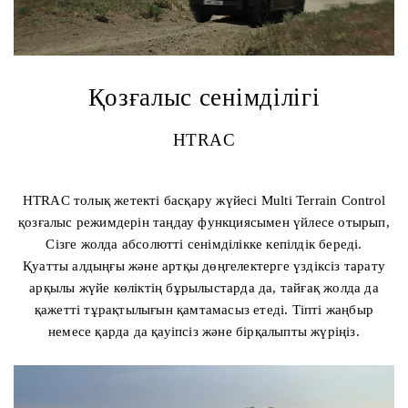
Қозғалыс сенімділігі
HTRAC
HTRAC толық жетекті басқару жүйесі Multi Terrain Control
қозғалыс режимдерін таңдау функциясымен үйлесе отырып,
Сізге жолда абсолютті сенімділікке кепілдік береді.
Қуатты алдыңғы және артқы дөңгелектерге үздіксіз тарату
арқылы жүйе көліктің бұрылыстарда да, тайғақ жолда да
қажетті тұрақтылығын қамтамасыз етеді. Тіпті жаңбыр
немесе қарда да қауіпсіз және бірқалыпты жүріңіз.