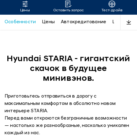
Цены
Оставить запрос
Тест-драйв
Hyundai Staria
Особенности
Цены
Автокредитование
LUXE
Пр
Hyundai STARIA - гигантский
скачок в будущее
минивэнов.
Приготовьтесь отправиться в дорогу с
максимальным комфортом в абсолютно новом
интерьере STARIA.
Перед вами откроются безграничные возможности
— настолько же разнообразные, насколько уникален
каждый из нас.