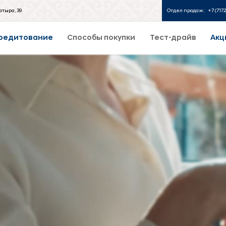
атыра, 39
Отдел продаж:
+7 (717
редитование
Способы покупки
Тест-драйв
Акц