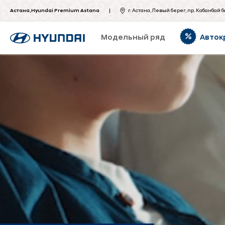
Астана,Hyundai Premium Astana
г. Астана, Левый берег, пр. Кабанбай б
Модельный ряд
Авток