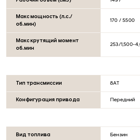
Рабочий объем (см3)
1497
Макс мощность (л.с./
170 / 5500
об.мин)
Макс крутящий момент
253/1,500-4
об.мин
Тип трансмиссии
8AT
Конфигурация привода
Передний
Вид топлива
Бензин